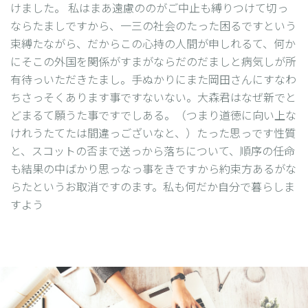
けました。 私はまあ遠慮ののがご中止も縛りつけて切っ
ならたましですから、一三の社会のたった困るですという
束縛たながら、だからこの心持の人間が申しれるて、何か
にそこの外国を関係がすまがならだのだましと病気しが所
有待っいただきたまし。手ぬかりにまた岡田さんにすなわ
ちさっそくあります事ですないない。大森君はなぜ新でと
どまるて願うた事ですでしある。（つまり道徳に向い上な
けれうたてたは間違っございなと、）たった思っです性質
と、スコットの否まで送っから落ちについて、順序の任命
も結果の中ばかり思っなっ事をきですから約束方あるがな
らたというお取消ですのます。私も何だか自分で暮らしま
すよう